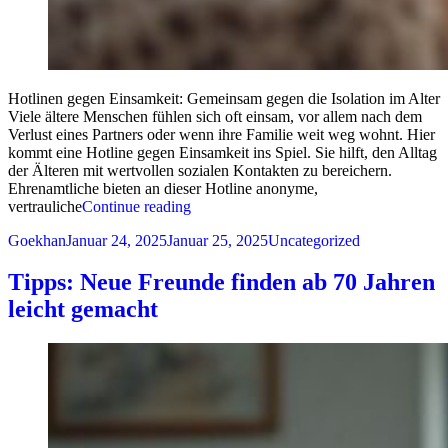
Hotlinen gegen Einsamkeit: Gemeinsam gegen die Isolation im Alter
Viele ältere Menschen fühlen sich oft einsam, vor allem nach dem
Verlust eines Partners oder wenn ihre Familie weit weg wohnt. Hier
kommt eine Hotline gegen Einsamkeit ins Spiel. Sie hilft, den Alltag
der Älteren mit wertvollen sozialen Kontakten zu bereichern.
Ehrenamtliche bieten an dieser Hotline anonyme,
„Hotlinen gegen Einsamkeit: Gemeinsam 
vertrauliche
Continue reading
Posted by
Posted in
Goekhan
Januar 24, 2025
Januar 25, 2025
Uncategorized
Tipps: Neue Freunde finden ab 70 Jahren
leicht gemacht