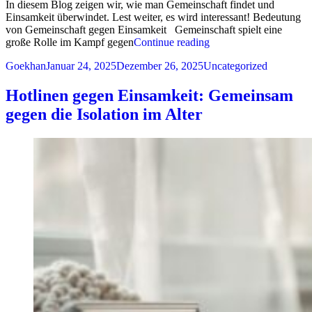
In diesem Blog zeigen wir, wie man Gemeinschaft findet und
Einsamkeit überwindet. Lest weiter, es wird interessant! Bedeutung
von Gemeinschaft gegen Einsamkeit Gemeinschaft spielt eine
„Angebote für einsame
große Rolle im Kampf gegen
Continue reading
Posted by
Posted in
Goekhan
Januar 24, 2025
Dezember 26, 2025
Uncategorized
Hotlinen gegen Einsamkeit: Gemeinsam
gegen die Isolation im Alter