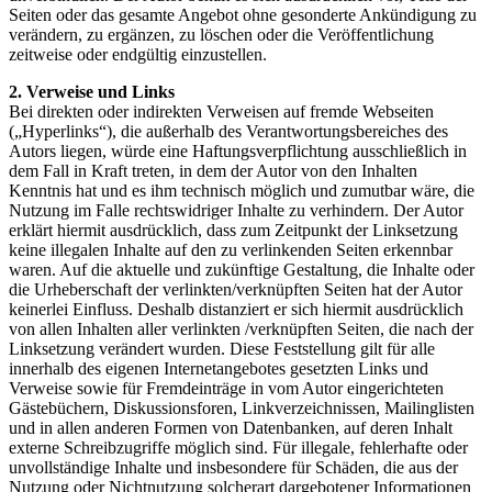
Seiten oder das gesamte Angebot ohne gesonderte Ankündigung zu
verändern, zu ergänzen, zu löschen oder die Veröffentlichung
zeitweise oder endgültig einzustellen.
2. Verweise und Links
Bei direkten oder indirekten Verweisen auf fremde Webseiten
(„Hyperlinks“), die außerhalb des Verantwortungsbereiches des
Autors liegen, würde eine Haftungsverpflichtung ausschließlich in
dem Fall in Kraft treten, in dem der Autor von den Inhalten
Kenntnis hat und es ihm technisch möglich und zumutbar wäre, die
Nutzung im Falle rechtswidriger Inhalte zu verhindern. Der Autor
erklärt hiermit ausdrücklich, dass zum Zeitpunkt der Linksetzung
keine illegalen Inhalte auf den zu verlinkenden Seiten erkennbar
waren. Auf die aktuelle und zukünftige Gestaltung, die Inhalte oder
die Urheberschaft der verlinkten/verknüpften Seiten hat der Autor
keinerlei Einfluss. Deshalb distanziert er sich hiermit ausdrücklich
von allen Inhalten aller verlinkten /verknüpften Seiten, die nach der
Linksetzung verändert wurden. Diese Feststellung gilt für alle
innerhalb des eigenen Internetangebotes gesetzten Links und
Verweise sowie für Fremdeinträge in vom Autor eingerichteten
Gästebüchern, Diskussionsforen, Linkverzeichnissen, Mailinglisten
und in allen anderen Formen von Datenbanken, auf deren Inhalt
externe Schreibzugriffe möglich sind. Für illegale, fehlerhafte oder
unvollständige Inhalte und insbesondere für Schäden, die aus der
Nutzung oder Nichtnutzung solcherart dargebotener Informationen