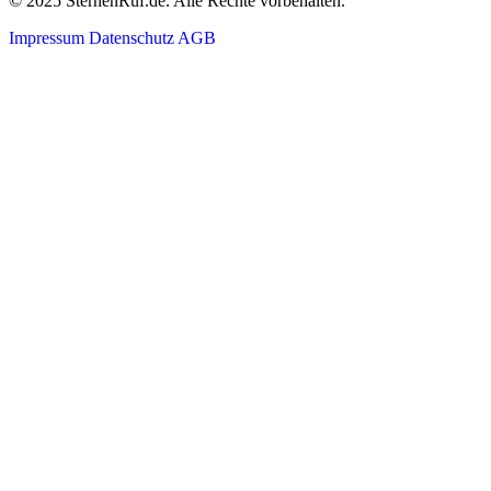
© 2025 SternenRuf.de. Alle Rechte vorbehalten.
Impressum
Datenschutz
AGB