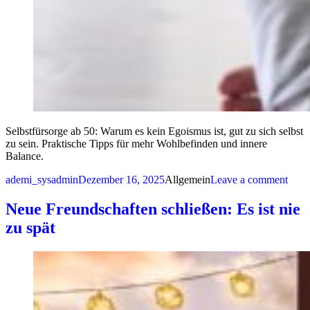
Selbstfürsorge ab 50: Warum es kein Egoismus ist, gut zu sich selbst
zu sein. Praktische Tipps für mehr Wohlbefinden und innere
Balance.
Posted by
Posted in
on Se
ademi_sysadmin
Dezember 16, 2025
Allgemein
Leave a comment
Neue Freundschaften schließen: Es ist nie
zu spät