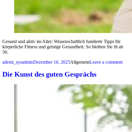
Gesund und aktiv im Alter: Wissenschaftlich fundierte Tipps für
körperliche Fitness und geistige Gesundheit. So bleiben Sie fit ab
50.
Posted by
Posted in
on G
ademi_sysadmin
Dezember 16, 2025
Allgemein
Leave a comment
Die Kunst des guten Gesprächs