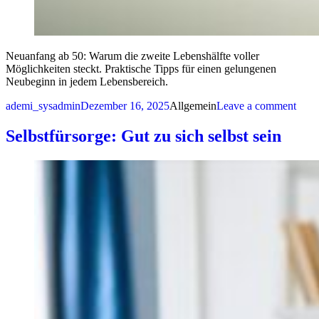
Neuanfang ab 50: Warum die zweite Lebenshälfte voller
Möglichkeiten steckt. Praktische Tipps für einen gelungenen
Neubeginn in jedem Lebensbereich.
Posted by
Posted in
on N
ademi_sysadmin
Dezember 16, 2025
Allgemein
Leave a comment
Selbstfürsorge: Gut zu sich selbst sein