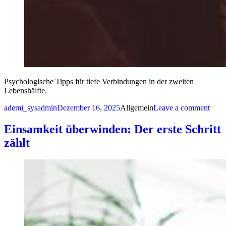
Psychologische Tipps für tiefe Verbindungen in der zweiten
Lebenshälfte.
Posted by
Posted in
on Ne
ademi_sysadmin
Dezember 16, 2025
Allgemein
Leave a comment
Einsamkeit überwinden: Der erste Schritt
zählt