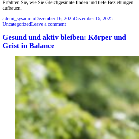
Erfahren Sie, wie Sie Gleichgesinnte finden und tiefe Beziehungen
aufbauen.
Posted by
Posted in
ademi_sysadmin
Dezember 16, 2025
Dezember 16, 2025
on Gemeinsame Interessen: Was Men
Uncategorized
Leave a comment
Gesund und aktiv bleiben: Körper und
Geist in Balance