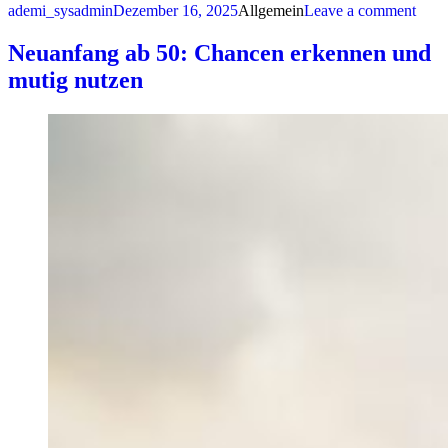
Posted by
Posted in
on L
ademi_sysadmin
Dezember 16, 2025
Allgemein
Leave a comment
Neuanfang ab 50: Chancen erkennen und
mutig nutzen