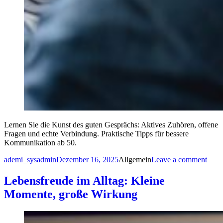
Lernen Sie die Kunst des guten Gesprächs: Aktives Zuhören, offene
Fragen und echte Verbindung. Praktische Tipps für bessere
Kommunikation ab 50.
Posted by
Posted in
on D
ademi_sysadmin
Dezember 16, 2025
Allgemein
Leave a comment
Lebensfreude im Alltag: Kleine
Momente, große Wirkung